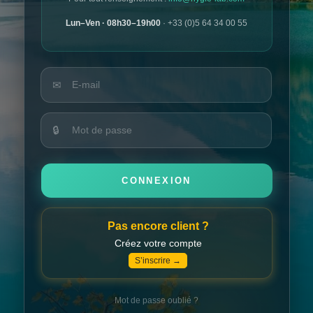
Lun–Ven · 08h30–19h00
· +33 (0)5 64 34 00 55
SE RENDRE AU CONTENU
✉
🔒
CONNEXION
Pas encore client ?
Créez votre compte
S’inscrire →
Mot de passe oublié ?